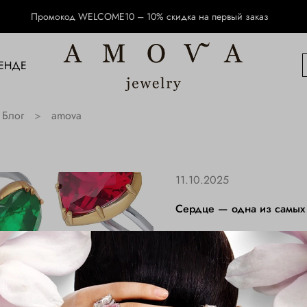
Промокод WELCOME10 – 10% скидка на первый заказ
ЕНДЕ
Блог
amova
11.10.2025
Сердце — одна из самых
История огранки «сердц
герцога Галеаццо Мария
формы. Через сто лет М
сердцем Елизавете I — с
Сегодня эта огранка ос