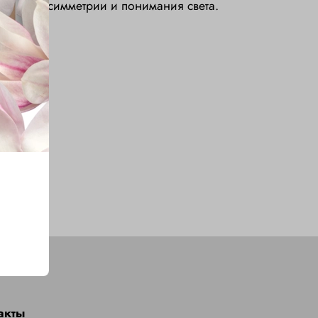
пречной симметрии и понимания света.
акты