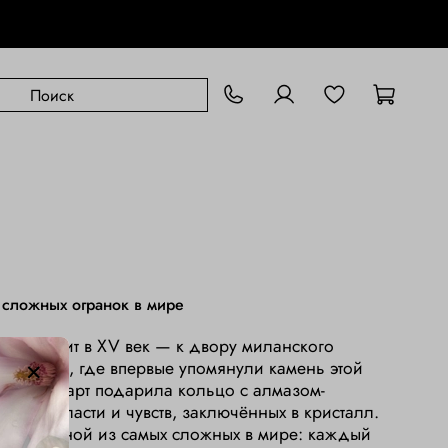
 сложных огранок в мире
е» уходит в XV век — к двору миланского
 Сфорца, где впервые упомянули камень этой
ария Стюарт подарила кольцо с алмазом-
имвол власти и чувств, заключённых в кристалл.
таётся одной из самых сложных в мире: каждый