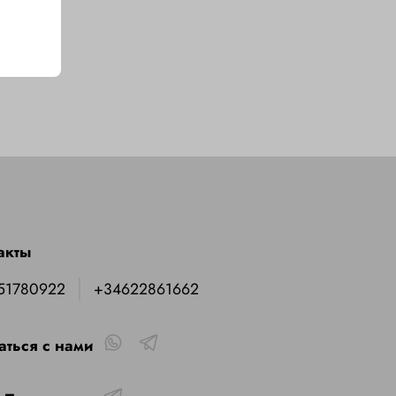
акты
51780922
+34622861662
аться с нами