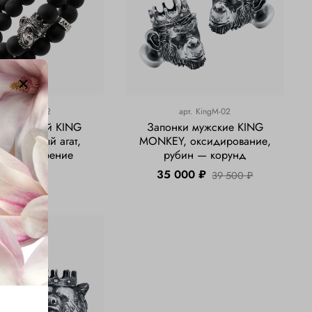
арт.
KingMnk2
арт.
KingM-02
ет мужской KING
Запонки мужские KING
Y, черный агат,
MONKEY, оксидирование,
нь, серебрение
рубин — корунд
17 000 ₽
35 000 ₽
39 500 ₽