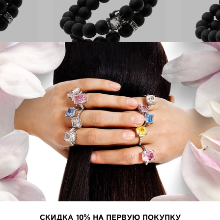
1
арт.
KingB3
й KING
Браслет мужской KING
Брасл
агат ,
BULL, черный агат, латунь,
MONKE
рение
серебрение
лату
17 000 ₽
СКИДКА 10% НА ПЕРВУЮ ПОКУПКУ