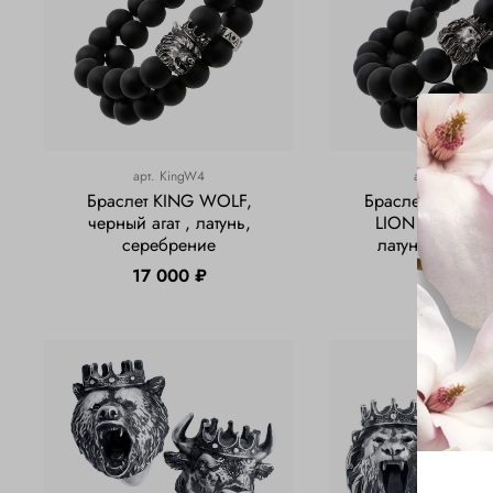
арт.
KingW4
арт.
KingLion
Браслет KING WOLF,
Браслет мужско
черный агат , латунь,
LION , черный 
серебрение
латунь, сереб
17 000 ₽
17 000 ₽