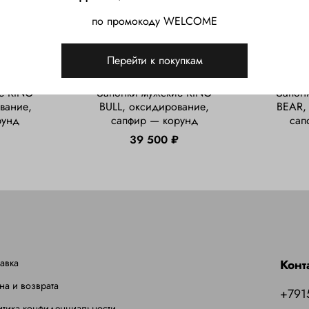
по промокоду WELCOME
Перейти к покупкам
3
арт.
KingB- 001
е KING
Запонки мужские KING
Запон
вание,
BULL, оксидирование,
BEAR,
рунд
сапфир — корунд
сап
₽
39 500 ₽
авка
Конт
на и возврата
+791
итика конфиденциальности