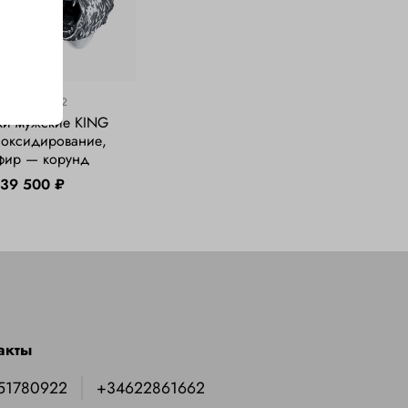
арт.
KingB-002
ки мужские KING
 оксидирование,
фир — корунд
39 500 ₽
акты
51780922
+34622861662