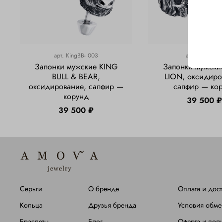
арт.
KingBB- 003
арт.
KingL-00
Запонки мужские KING
Запонки мужски
BULL & BEAR,
LION, оксидиро
оксидирование, сапфир —
сапфир — ко
корунд
39 500 
39 500 ₽
Серьги
О бренде
Оплата и дост
Кольца
Друзья бренда
Условия обме
Браслеты
Блог
Оферта и пол