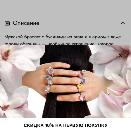
Описание
Мужской браслет с бусинами из агата и шармом в виде
головы обезьяны — необычное украшение, которое
сочетает в себе силу природных материалов и
современные дизайнерские идеи. Голова обезьяны
символизирует творческий подход, высокий интеллект,
ловкость и физическую силу. Браслет идеально подходит
для повседневной носки и может сочетаться с
различными стилями — от casual до urban. Он станет
отличным дополнением к вашему гардеробу, подчеркнет
вашу уверенность и стиль. Идеален в качестве подарка
для близкого человека, друга или харизматичной
личности.
СКИДКА 10% НА ПЕРВУЮ ПОКУПКУ