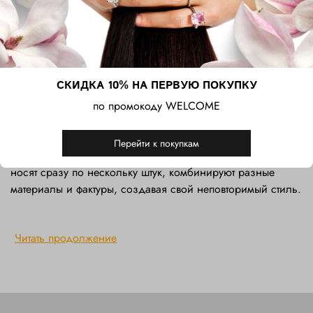
24 000 ₽
24 000 ₽
СКИДКА 10% НА ПЕРВУЮ ПОКУПКУ
Браслет — это украшение, которое никогда не теряет
актуальности. Оно способно добавить характер,
по промокоду WELCOME
выразительность и завершённость любому образу: от
строгого делового до casual-стиля. Современные тренды
Перейти к покупкам
делают ставку на свободу и смелые сочетания: браслеты
носят сразу по нескольку штук, комбинируют разные
материалы и фактуры, создавая свой неповторимый стиль.
Читать продолжение