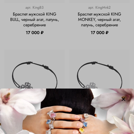
арт.
KingB3
арт.
KingMnk2
Браслет мужской KING
Браслет мужской KING
BULL, черный агат, латунь,
MONKEY, черный агат,
серебрение
латунь, серебрение
17 000 ₽
17 000 ₽
арт.
KEY-BB
арт.
KEY-BW
Браслет "Ключик к себе"
Серебряный браслет
AMOVA x KUZYA
"Ключик к себе" AMOVA x
KUZYA