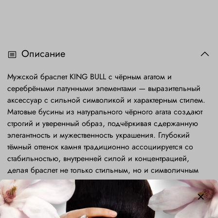
Описание
Мужской браслет KING BULL с чёрным агатом и
серебрёными латунными элементами — выразительный
аксессуар с сильной символикой и характерным стилем.
Матовые бусины из натурального чёрного агата создают
строгий и уверенный образ, подчёркивая сдержанную
элегантность и мужественность украшения. Глубокий
тёмный оттенок камня традиционно ассоциируется со
стабильностью, внутренней силой и концентрацией,
делая браслет не только стильным, но и символичным
аксессуаром.
Центральный акцент композиции — шарм в виде головы
быка. Этот образ напрямую связан с понятием «bull