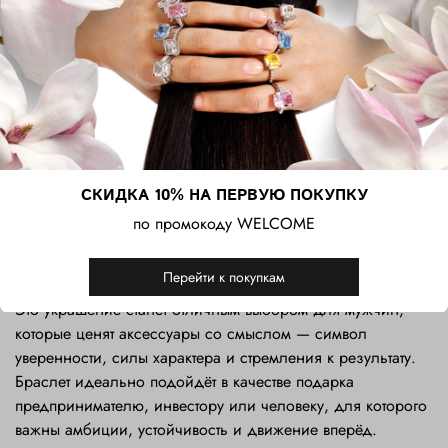
market» и символизирует уверенность в росте,
стратегическое мышление и готовность к решительным
действиям. Бык издавна считается знаком силы,
настойчивости и лидерства, поэтому браслет становится
своеобразным талисманом для людей, ориентированных
на достижения, развитие и финансовый успех.
Сочетание фактуры агата и благородного холодного
СКИДКА 10% НА ПЕРВУЮ ПОКУПКУ
блеска серебрения придаёт украшению современный и
универсальный характер. Браслет гармонично дополняет
по промокоду WELCOME
как деловой стиль, так и повседневные образы, добавляя
им выразительный акцент и индивидуальность.
Перейти к покупкам
Это украшение станет отличным выбором для мужчин,
которые ценят аксессуары со смыслом — символ
уверенности, силы характера и стремления к результату.
Браслет идеально подойдёт в качестве подарка
предпринимателю, инвестору или человеку, для которого
важны амбиции, устойчивость и движение вперёд.