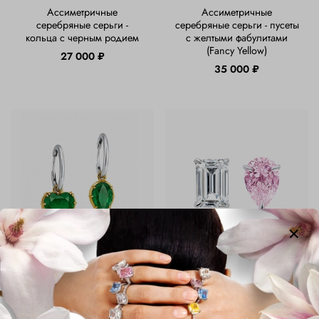
Ассиметричные
Ассиметричные
серебряные серьги -
серебряные серьги - пусеты
кольца с черным родием
с желтыми фабулитами
(Fancy Yellow)
27 000 ₽
35 000 ₽
Ассиметричные серьги -
Асимметричные серьги-
кликеры с изумрудным
пусеты с бесцветным и
кварцем
розовым фабулитами
26 000 ₽
35 000 ₽