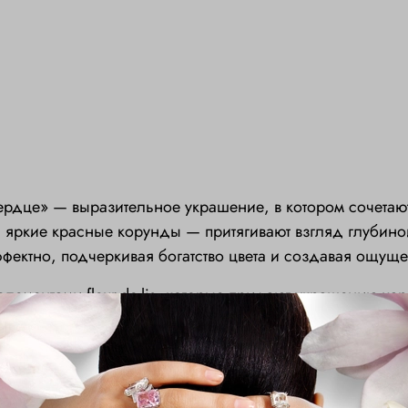
ердце» — выразительное украшение, в котором сочета
 яркие красные корунды — притягивают взгляд глубино
ффектно, подчеркивая богатство цвета и создавая ощущ
лементами fleur-de-lis, которые придают украшению ха
 и визуальную текстуру, усиливая контраст между на
евной носки: они аккуратно смотрятся на ухе, но при э