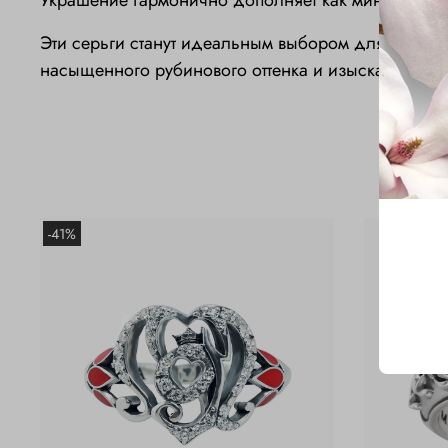
Украшение гармонично дополняет как минималист
Эти серьги станут идеальным выбором для тех, к
насыщенного рубинового оттенка и изысканных дек
-41%