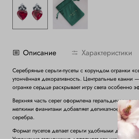
Описание
Характеристики
Серебряные серьги-пусеты с корундом огранки «с
утончённая декоративность. Центральные камни —
огранке сердце раскрывает игру света особенно э
Верхняя часть серег оформлена геральдическими э
мелкими фианитами добавляет деликатное сияние
серебра.
Формат пусетов делает серьги удобными для ежедн