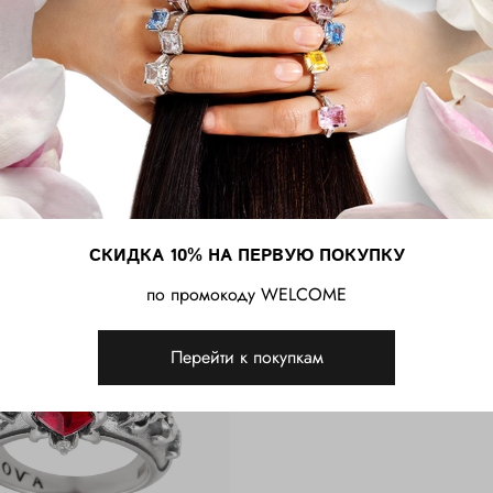
ичные повседневные комплекты, так и более выразител
то ищет украшение с ярким характером и символикой —
оративных деталей создаёт образ, в котором классика 
Сопутствующие товары
СКИДКА 10% НА ПЕРВУЮ ПОКУПКУ
по промокоду WELCOME
Перейти к покупкам