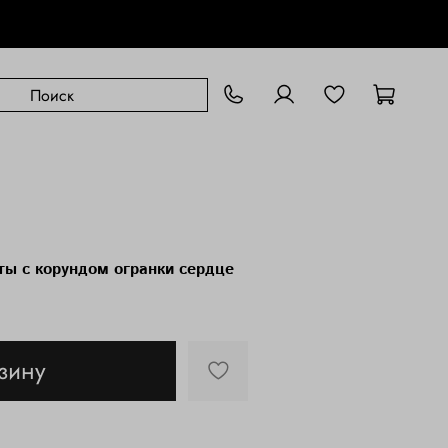
ты с корундом огранки сердце
зину