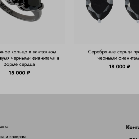
яное кольцо в винтажном
Серебряные серьги пу
двумя черными фианитами в
черными фианита
форме сердца
18 000 ₽
15 000 ₽
авка
Конт
на и возврата