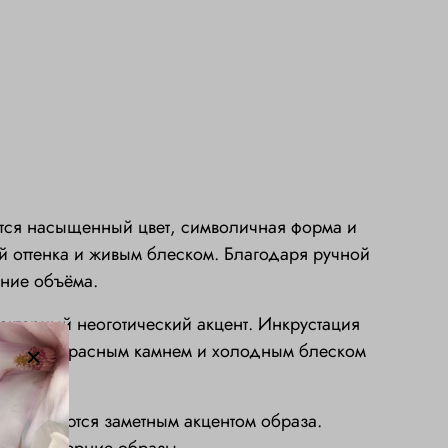
ются насыщенный цвет, символичная форма и
й оттенка и живым блеском. Благодаря ручной
ение объёма.
рактерный неоготический акцент. Инкрустация
сыщенным красным камнем и холодным блеском
том остаются заметным акцентом образа.