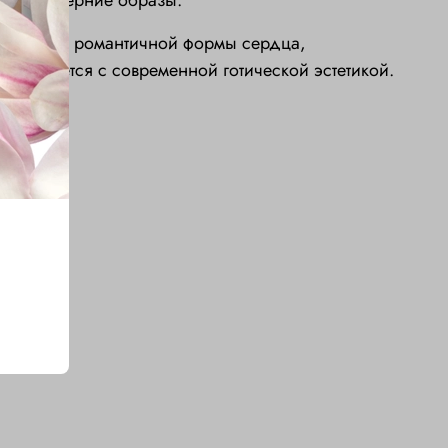
ьные вечерние образы.
 сочетание романтичной формы сердца,
встречается с современной готической эстетикой.