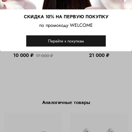
СКИДКА 10% НА ПЕРВУЮ ПОКУПКУ
по промокоду WELCOME
Серебряное кольцо в
Кольцо-печатка из
Перейти к покупкам
винтажном стиле с
серебра с черной
фианитами и эмалью
шпинелью
10 000 ₽
21 000 ₽
17 000 ₽
Аналогичные товары