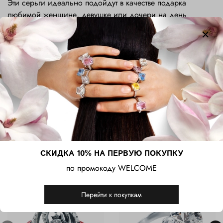
Эти серьги идеально подойдут в качестве подарка
любимой женщине, девушке или дочери на день
рождения, годовщину, 8 Марта или День святого
Валентина. Они подчеркнут нежность чувств и станут
символом внимания, который будет радовать каждый
день, напоминая о теплых эмоциях и значимых событиях.
Характеристики
СКИДКА 10% НА ПЕРВУЮ ПОКУПКУ
Сопутствующие товары
по промокоду WELCOME
-41%
Перейти к покупкам