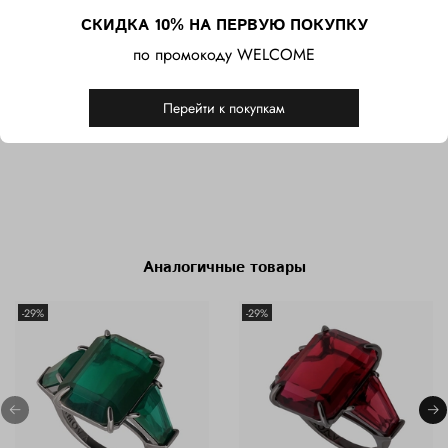
СКИДКА 10% НА ПЕРВУЮ ПОКУПКУ
Серебряные серьги-
Серебряное кольцо с
по промокоду WELCOME
пусеты с аквамариновым
центральным
кварцем
аквамариновым кварцем и
фианитами
17 000 ₽
Перейти к покупкам
29 000 ₽
Аналогичные товары
-29%
-29%