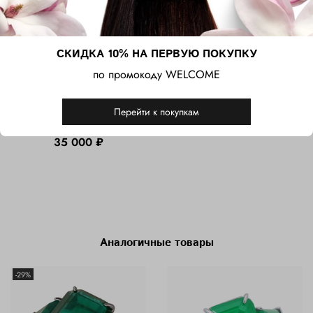
СКИДКА 10% НА ПЕРВУЮ ПОКУПКУ
по промокоду WELCOME
Серебряные серьги -
Серебряное кольцо с
пусеты с розовыми
фабулитом (Fancy Pink)
фабулитами (Fancy Pink)
огранки октагон
Перейти к покупкам
огранки принцесса
45 000 ₽
35 000 ₽
Аналогичные товары
-29%