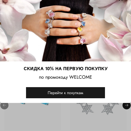
который подчеркнёт индивидуальность и чувство стиля.
Характеристики
Сопутствующие товары
СКИДКА 10% НА ПЕРВУЮ ПОКУПКУ
по промокоду WELCOME
-25%
Перейти к покупкам