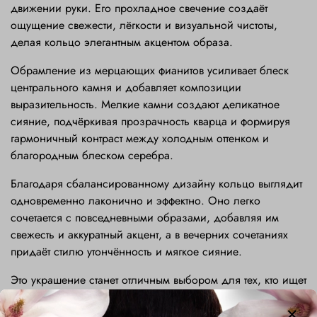
движении руки. Его прохладное свечение создаёт
ощущение свежести, лёгкости и визуальной чистоты,
делая кольцо элегантным акцентом образа.
Обрамление из мерцающих фианитов усиливает блеск
центрального камня и добавляет композиции
выразительность. Мелкие камни создают деликатное
сияние, подчёркивая прозрачность кварца и формируя
гармоничный контраст между холодным оттенком и
благородным блеском серебра.
Благодаря сбалансированному дизайну кольцо выглядит
одновременно лаконично и эффектно. Оно легко
сочетается с повседневными образами, добавляя им
свежесть и аккуратный акцент, а в вечерних сочетаниях
придаёт стилю утончённость и мягкое сияние.
Это украшение станет отличным выбором для тех, кто ищет
универсальное серебряное кольцо с светлым камнем —
символ спокойствия, ясности и естественной элегантности,