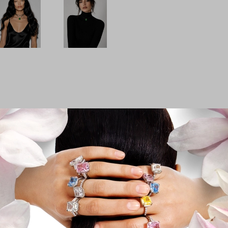
 изумрудным кварцем в форме сердца. Глубокий зелёны
лена винтажными украшениями XIX века — в ней чувствуе
которое говорит без слов.
Сопутствующие товары