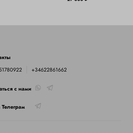
акты
51780922
+34622861662
аться с нами
 Телеграм