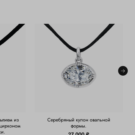
ытием из
Серебряный кулон овальной
 цирконом
формы.
ки.
27 000 ₽