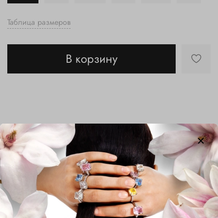
Таблица размеров
В корзину
Описание
Серебряное кольцо со светло- зеленым кварцем,
имитирующим светлый изумруд, и фианитами — это
современное и элегантное украшение. Центральный
камень огранки квадрат завораживает своим мягким
зеленым оттенком, который напоминает светлый изумруд
и привносит ощущение свежести и природной красоты.